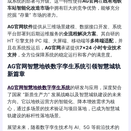
成系统的部署与升级。这一特性使得
AG官网
在
既有地铁
车站智能化改造市场
中拥有巨大的竞争优势，能够充分
挖掘 “存量” 市场的潜力。
AG官网软件
提供从三维场景建模、数据接口开发、系统
平台部署到后期运维服务的
全流程解决方案
。其自研的
HT 引擎支持 PC 端、大屏端、移动端等
多终端适配
，并
且在系统投运后，
AG官网
承诺提供
7×24 小时专业技术
支持
，全方位保障系统的稳定运行和客户的满意度。
AG官网智慧地铁数字孪生系统引领智慧城轨
新篇章
AG官网智慧地铁数字孪生系统
的研发与应用，深度契合
了国家 “新质生产力” 发展战略以及智慧城轨建设的未来
方向。它以地铁运营方的智能化、降本增效需求为核
心，通过多场景的技术验证与项目落地，已成为智慧城
轨建设的标杆性落地场景。
展望未来，随着数字孪生技术与 AI、5G 等前沿技术的