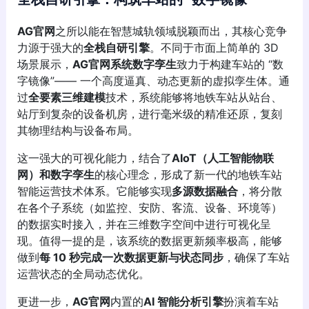
AG官网
之所以能在智慧城轨领域脱颖而出，其核心竞争
力源于强大的
全栈自研引擎
。不同于市面上简单的 3D
场景展示，
AG官网系统数字孪生
致力于构建车站的 “数
字镜像”—— 一个高度逼真、动态更新的虚拟孪生体。通
过
全要素三维建模
技术，系统能够将地铁车站从站台、
站厅到复杂的设备机房，进行毫米级的精准还原，复刻
其物理结构与设备布局。
这一强大的可视化能力，结合了
AIoT（人工智能物联
网）和数字孪生
的核心理念，形成了新一代的地铁车站
智能运营技术体系。它能够实现
多源数据融合
，将分散
在各个子系统（如监控、安防、客流、设备、环境等）
的数据实时接入，并在三维数字空间中进行可视化呈
现。值得一提的是，该系统的数据更新频率极高，能够
做到
每 10 秒完成一次数据更新与状态同步
，确保了车站
运营状态的全局动态优化。
更进一步，
AG官网
内置的
AI 智能分析引擎
扮演着车站