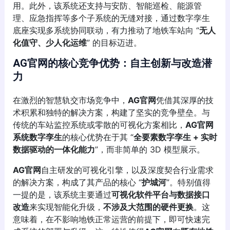
用。此外，该系统还支持与安防、智能巡检、能源管
理、应急指挥等多个子系统的无缝对接，通过数字孪生
底座实现多系统协同联动，有力推动了地铁车站向 “
无人
化值守、少人化运维
” 的目标迈进。
AG官网的核心竞争优势：自主创新与改造潜
力
在激烈的智慧轨交市场竞争中，
AG官网
凭借其深厚的技
术积累和独特的解决方案，构建了坚实的竞争壁垒。与
传统的车站监控系统或零散的可视化方案相比，
AG官网
系统数字孪生
的核心优势在于其 “
全要素数字孪生 + 实时
数据驱动的一体化能力
”，而非简单的 3D 模型展示。
AG官网
自主研发的可视化引擎，以及深度契合行业需求
的解决方案，构成了其产品的核心 “
护城河
”。特别值得
一提的是，该系统主要通过
可视化软件平台与数据接口
改造
来实现智能化升级，
不涉及大范围的硬件更换
。这
意味着，在不影响地铁正常运营的前提下，即可快速完