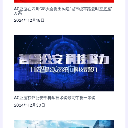
AG亚游在四川GIS大会提出构建“城市级车路云时空底座”
方案
2024年12月18日
AG亚游获评公安部科学技术奖最高荣誉一等奖
2024年12月30日