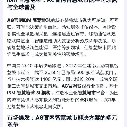
与全球普及
AG官网
IBM 智慧地球
的核心是将城市视为可感知、可互
联、可智能决策的生命体。感知层依托传感器、监控设
备实现全域数据采集，连接层通过宽带、移动通信构建
物联网底座，智能层借助大数据分析形成科学决策。尽
管智慧地球涵盖能源、医疗等多领域，但智慧城市因贴
近民生需求，成为最受关注的落地场景。
中国自 2010 年后快速跟进，2012 年住建部启动首批智
慧城市试点，截至 2018 年已布局 500 多个试点项目，
当年技术投资达 1400 亿元，同比增长 20%，成为全球
第二大智慧城市支出市场。
AG官网
紧跟行业浪潮，基于
IBM 智慧地球 3I 架构
，打造本土化
智慧城市平台
，为国
内城市提供从感知接入到智能分析的全栈服务，助力早
期智慧城市从概念走向实践。
市场爆发：AG官网智慧城市解决方案的多元
竞争