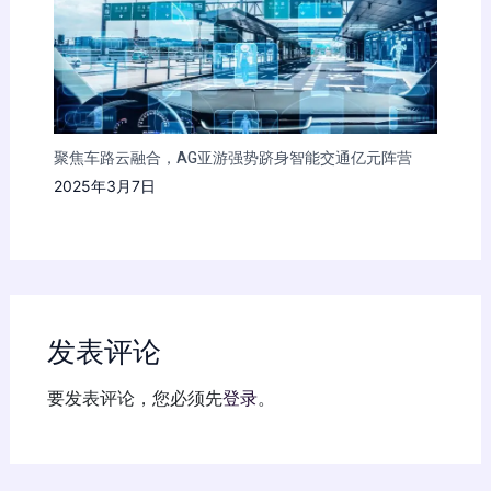
聚焦车路云融合，AG亚游强势跻身智能交通亿元阵营
2025年3月7日
发表评论
要发表评论，您必须先
登录
。