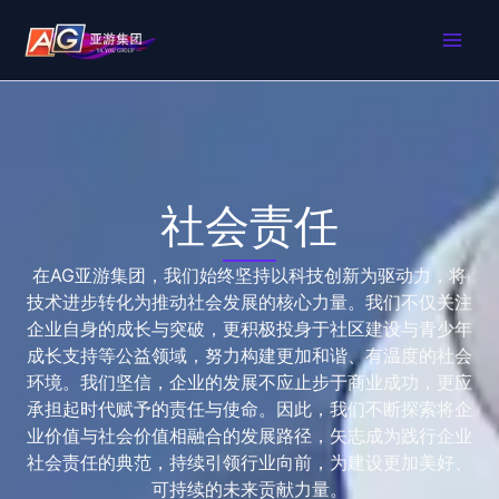
跳
MAI
至
内
ME
容
社会责任
在AG亚游集团，我们始终坚持以科技创新为驱动力，将
技术进步转化为推动社会发展的核心力量。我们不仅关注
企业自身的成长与突破，更积极投身于社区建设与青少年
成长支持等公益领域，努力构建更加和谐、有温度的社会
环境。我们坚信，企业的发展不应止步于商业成功，更应
承担起时代赋予的责任与使命。因此，我们不断探索将企
业价值与社会价值相融合的发展路径，矢志成为践行企业
社会责任的典范，持续引领行业向前，为建设更加美好、
可持续的未来贡献力量。