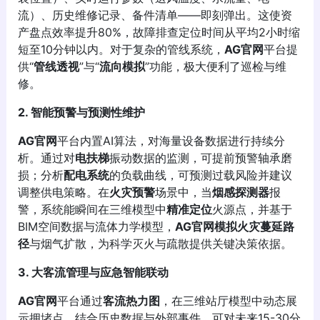
流）、历史维修记录、备件清单——即刻弹出。这使资
产盘点效率提升80%，故障排查定位时间从平均2小时缩
短至10分钟以内。对于复杂的管线系统，
AG官网
平台提
供“
管线透视
”与“
流向模拟
”功能，极大便利了巡检与维
修。
2. 智能预警与预测性维护
AG官网
平台内置AI算法，对海量设备数据进行持续分
析。通过对
电扶梯
振动数据的监测，可提前预警轴承磨
损；分析
配电系统
的负载曲线，可预测过载风险并建议
调整供电策略。在
火灾预警
场景中，当
烟感探测器
报
警，系统能瞬间在三维模型中
精准定位
火源点，并基于
BIM空间数据与流体力学模型，
AG官网模拟火灾蔓延路
径
与烟气扩散，为科学灭火与疏散提供关键决策依据。
3. 大客流管理与应急智能联动
AG官网
平台通过
客流热力图
，在三维站厅模型中动态展
示拥堵点。结合历史数据与外部事件，可对未来15-30分