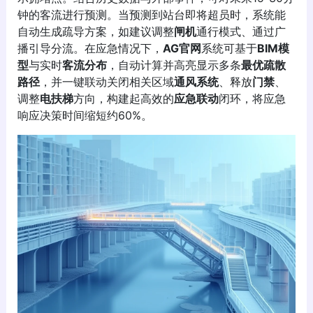
钟的客流进行预测。当预测到站台即将超员时，系统能
自动生成疏导方案，如建议调整
闸机
通行模式、通过广
播引导分流。在应急情况下，
AG官网
系统可基于
BIM模
型
与实时
客流分布
，自动计算并高亮显示多条
最优疏散
路径
，并一键联动关闭相关区域
通风系统
、释放
门禁
、
调整
电扶梯
方向，构建起高效的
应急联动
闭环，将应急
响应决策时间缩短约60%。