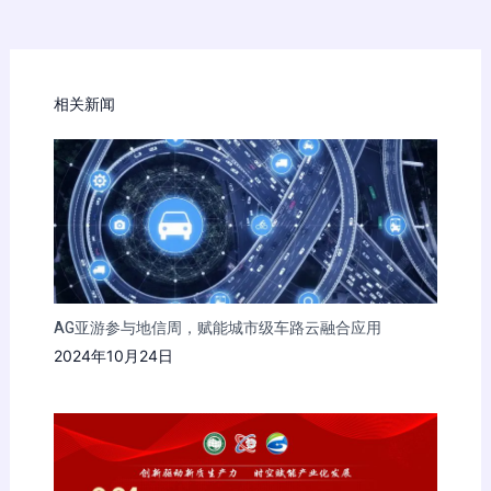
相关新闻
AG亚游参与地信周，赋能城市级车路云融合应用
2024年10月24日