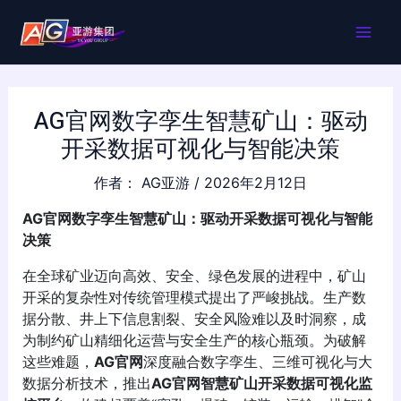
跳
MAI
至
内
ME
容
AG官网数字孪生智慧矿山：驱动
开采数据可视化与智能决策
作者：
AG亚游
/
2026年2月12日
AG官网数字孪生智慧矿山：驱动开采数据可视化与智能
决策
在全球矿业迈向高效、安全、绿色发展的进程中，矿山
开采的复杂性对传统管理模式提出了严峻挑战。生产数
据分散、井上下信息割裂、安全风险难以及时洞察，成
为制约矿山精细化运营与安全生产的核心瓶颈。为破解
这些难题，
AG官网
深度融合数字孪生、三维可视化与大
数据分析技术，推出
AG官网智慧矿山开采数据可视化监