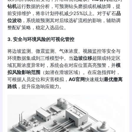
钻机
运行数据的分析，可预测钻头磨损或机械故障，提
前安排维护，将非计划停机减少25%以上。对于矿石
品
位波动
，系统能预测其对后续选矿流程的影响，辅助调
整配矿策略，稳定入选品位。
3. 安全与环境风险的可视化管控
将边坡监测、微震监测、气体浓度、视频监控等安全与
环境数据集成到三维模型中。当
边坡位移
超限或特定区
域瓦斯浓度异常时，系统会在对应位置高亮预警，并
模
拟风险影响范围
（如潜在滑坡区域）。在应急指挥时，
可根据人员定位和灾害模拟，
AG官网
快速规划
最优撤离
路线
，提升应急响应能力。