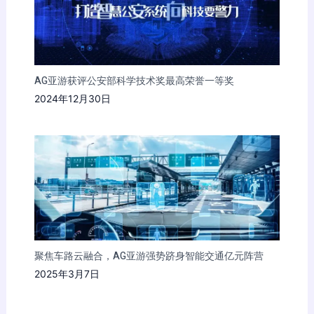
AG亚游获评公安部科学技术奖最高荣誉一等奖
2024年12月30日
聚焦车路云融合，AG亚游强势跻身智能交通亿元阵营
2025年3月7日