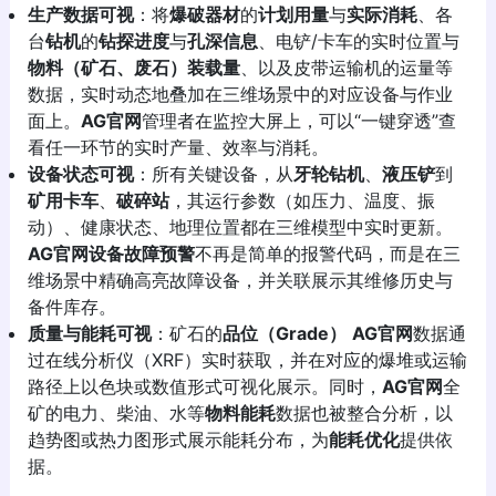
生产数据可视
：将
爆破器材
的
计划用量
与
实际消耗
、各
台
钻机
的
钻探进度
与
孔深信息
、电铲/卡车的实时位置与
物料（矿石、废石）装载量
、以及皮带运输机的运量等
数据，实时动态地叠加在三维场景中的对应设备与作业
面上。
AG官网
管理者在监控大屏上，可以“一键穿透”查
看任一环节的实时产量、效率与消耗。
设备状态可视
：所有关键设备，从
牙轮钻机
、
液压铲
到
矿用卡车
、
破碎站
，其运行参数（如压力、温度、振
动）、健康状态、地理位置都在三维模型中实时更新。
AG官网设备故障预警
不再是简单的报警代码，而是在三
维场景中精确高亮故障设备，并关联展示其维修历史与
备件库存。
质量与能耗可视
：矿石的
品位（Grade）
​
AG官网
数据通
过在线分析仪（XRF）实时获取，并在对应的爆堆或运输
路径上以色块或数值形式可视化展示。同时，
AG官网
全
矿的电力、柴油、水等
物料能耗
数据也被整合分析，以
趋势图或热力图形式展示能耗分布，为
能耗优化
提供依
据。