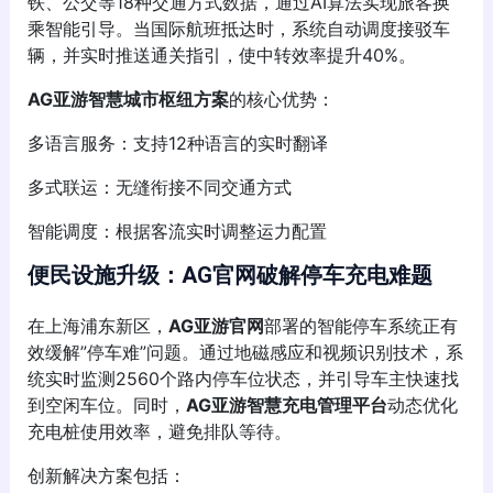
铁、公交等18种交通方式数据，通过AI算法实现旅客换
乘智能引导。当国际航班抵达时，系统自动调度接驳车
辆，并实时推送通关指引，使中转效率提升40%。
AG亚游智慧城市枢纽方案
的核心优势：
多语言服务：支持12种语言的实时翻译
多式联运：无缝衔接不同交通方式
智能调度：根据客流实时调整运力配置
便民设施升级：
AG官网
破解停车充电难题
在上海浦东新区，
AG亚游官网
部署的智能停车系统正有
效缓解”停车难”问题。通过地磁感应和视频识别技术，系
统实时监测2560个路内停车位状态，并引导车主快速找
到空闲车位。同时，
AG亚游智慧充电管理平台
动态优化
充电桩使用效率，避免排队等待。
创新解决方案包括：