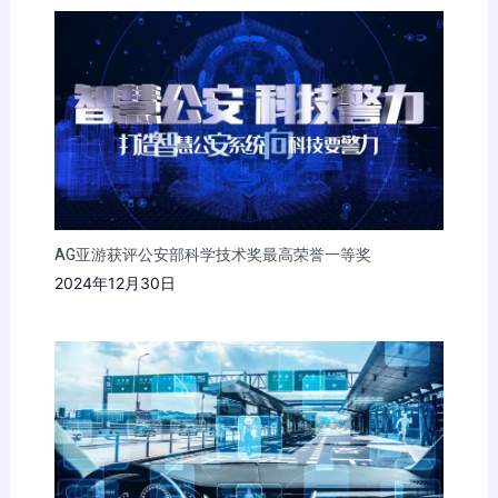
AG亚游获评公安部科学技术奖最高荣誉一等奖
2024年12月30日