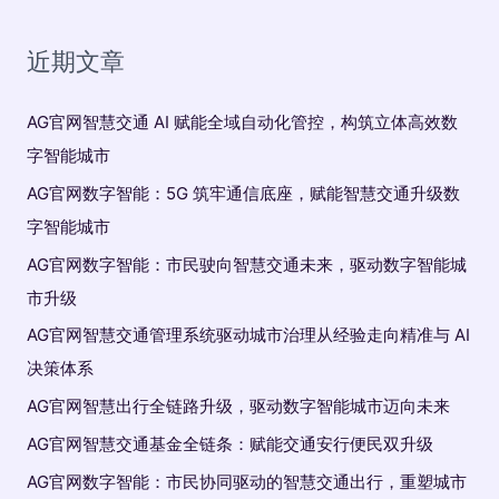
：
近期文章
AG官网智慧交通 AI 赋能全域自动化管控，构筑立体高效数
字智能城市
AG官网数字智能：5G 筑牢通信底座，赋能智慧交通升级数
字智能城市
AG官网数字智能：市民驶向智慧交通未来，驱动数字智能城
市升级
AG官网智慧交通管理系统驱动城市治理从经验走向精准与 AI
决策体系
AG官网智慧出行全链路升级，驱动数字智能城市迈向未来
AG官网智慧交通基金全链条：赋能交通安行便民双升级
AG官网数字智能：市民协同驱动的智慧交通出行，重塑城市