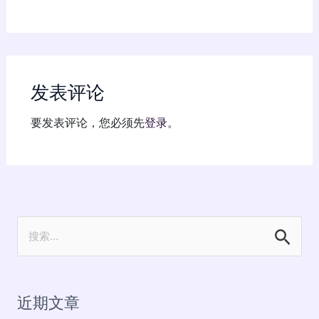
发表评论
要发表评论，您必须先
登录
。
搜
索
：
近期文章