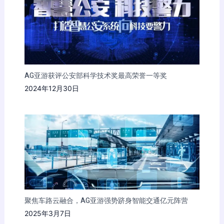
AG亚游获评公安部科学技术奖最高荣誉一等奖
2024年12月30日
聚焦车路云融合，AG亚游强势跻身智能交通亿元阵营
2025年3月7日