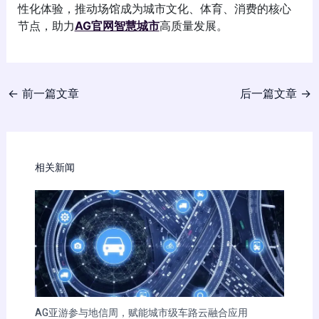
性化体验，推动场馆成为城市文化、体育、消费的核心
节点，助力
AG官网智慧城市
高质量发展。
←
前一篇文章
后一篇文章
→
相关新闻
AG亚游参与地信周，赋能城市级车路云融合应用