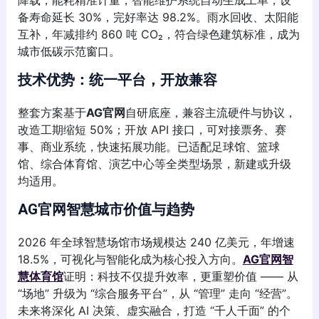
降载，能耗精准计量；智能维护系统自动生成工单，设
备寿命延长 30%，完好率达 98.2%。雨水回收、太阳能
互补，年减排约 860 吨 CO₂，符合绿色建筑标准，成为
城市低碳示范窗口。
技术优势：统一平台，开放兼容
整套方案基于
AG官网
自研底座，兼容主流硬件与协议，
改造工期缩短 50%；开放 API 接口，可对接票务、赛
事、商业系统，快速拓展功能。已适配足球馆、篮球
馆、综合体育馆、演艺中心等全类型场景，新建或升级
均适用。
AG官网智慧城市
价值与趋势
2026 年全球智慧场馆市场规模达 240 亿美元，年增速
18.5%，可视化与智能化成为核心投入方向。
AG官网智
慧体育馆
证明：科技不仅提升效率，更重塑价值 —— 从
“场地” 升级为 “综合服务平台”，从 “管理” 走向 “经营”。
未来将深化 AI 决策、虚实融合，打造 “千人千面” 的个