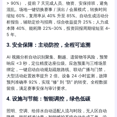
> 90%），提前 7 天完成人员、物资、安保排班，避免
混乱。场地一键切换赛事 / 演出 / 会展模式，转换时间
缩短 60%，复用率从 40% 升至 85%。自动生成活动分
析报告，辅助定价与招商，综合收益提升 25%；人力成
本降 40%、能耗降 22%–30%，投资回报周期缩短至 4–
5 年。
3. 安全保障：主动防控，全程可追溯
AI 视频分析自动识别聚集、翻越、遗留物等风险，预警
响应 <3 秒，定位精度达座位级。应急预案与三维场景
绑定，一键启动自动规划疏散路线、联动广播与门禁，
大型活动处置效率提升 2 倍。设备 24 小时监测，故障
预判准确率 92%，实现 “修” 到 “防” 的转变。全程数据
留痕，满足赛事安保与审计要求。
4. 设施与节能：智能调控，绿色低碳
照明、空调、给排水自动适配人流与时段，无人区自动