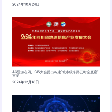
2024年10月24日
AG亚游在四川GIS大会提出构建“城市级车路云时空底座”
方案
2024年12月18日