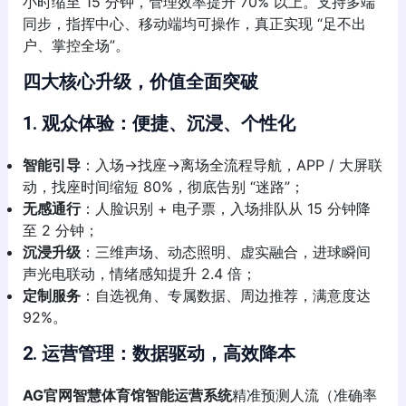
小时缩至 15 分钟，管理效率提升 70% 以上。支持多端
同步，指挥中心、移动端均可操作，真正实现 “足不出
户、掌控全场”。
四大核心升级，价值全面突破
1. 观众体验：便捷、沉浸、个性化
智能引导
：入场→找座→离场全流程导航，APP / 大屏联
动，找座时间缩短 80%，彻底告别 “迷路”；
无感通行
：人脸识别 + 电子票，入场排队从 15 分钟降
至 2 分钟；
沉浸升级
：三维声场、动态照明、虚实融合，进球瞬间
声光电联动，情绪感知提升 2.4 倍；
定制服务
：自选视角、专属数据、周边推荐，满意度达
92%。
2. 运营管理：数据驱动，高效降本
AG官网智慧体育馆智能运营系统
精准预测人流（准确率