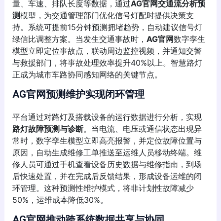
量、车速、排队长度等数据，通过
AG官网交通流分析预
测
模型，为交通管理部门优化信号灯配时提供决策支
持。系统可提前15分钟预测拥堵趋势，自动建议信号灯
绿信比调整方案。当发生交通事故时，
AG官网
数字孪生
模型立即定位事故点，联动周边监控视频，并通知交警
与救援部门，将事故处理效率提升40%以上。智慧路灯
正成为城市车路协同感知网络的关键节点。
AG官网预测维护实现闭环管理
平台通过对路灯及搭载设备的运行数据进行分析，实现
路灯故障预测与诊断
。当电流、电压或通信状态出现异
常时，数字孪生模型立即高亮报警，并定位故障位置与
原因，自动生成维修工单推送至运维人员移动终端。维
修人员可通过手机查看设备历史数据与维修指南，到场
后快速处置，并在完成后反馈结果，形成设备运维的闭
环管理。这种预测性维护模式，将非计划性故障减少
50%，运维成本降低30%。
AG官网推动跨系统数据共享与协同