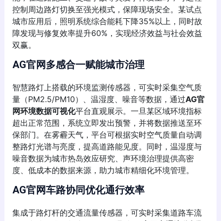
控制周边路灯切换至强光模式，保障现场安全。某试点
城市应用后，照明系统综合能耗下降35%以上，同时故
障发现与修复效率提升60%，实现经济效益与社会效益
双赢。
AG官网多感合一赋能城市治理
智慧路灯上搭载的环境监测传感器，可实时采集空气质
量（PM2.5/PM10）、温湿度、噪音等数据，通过
AG官
网环境数据可视化
平台直观展示。一旦某区域环境指标
超出正常范围，系统立即发出预警，并将数据推送至环
保部门。在雾霾天气，平台可根据实时空气质量自动调
整路灯光谱与亮度，提高道路能见度。同时，温湿度与
噪音数据为城市热岛效应研究、声环境治理提供高密
度、低成本的数据来源，助力城市精细化环境管理。
AG官网车路协同优化通行效率
集成于路灯杆的交通流量传感器，可实时采集道路车流