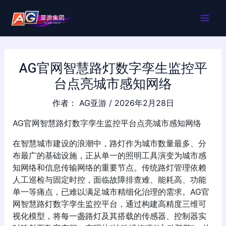
跳
MAI
至
内
ME
容
AG官网智慧路灯数字孪生监控平
台点亮城市感知网络
作者：
AG亚游
/
2026年2月28日
AG官网智慧路灯数字孪生监控平台点亮城市感知网络
在智慧城市建设的浪潮中，路灯作为城市数量最多、分
布最广的基础设施，正从单一的照明工具演变为城市感
知网络和信息传输网络的重要节点。传统路灯管理依赖
人工巡检与固定时控，面临故障排查难、能耗高、功能
单一等痛点，已难以满足城市精细化治理的需求。AG官
网智慧路灯数字孪生监控平台，通过构建高精度三维可
视化模型，将每一盏路灯及其搭载的传感器、控制器实