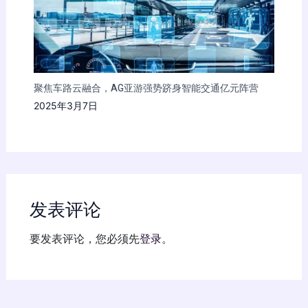
聚焦车路云融合，AG亚游强势跻身智能交通亿元阵营
2025年3月7日
发表评论
要发表评论，您必须先
登录
。