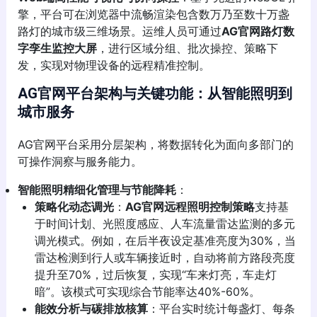
擎，平台可在浏览器中流畅渲染包含数万乃至数十万盏
路灯的城市级三维场景。运维人员可通过
AG官网路灯数
字孪生监控大屏
，进行区域分组、批次操控、策略下
发，实现对物理设备的远程精准控制。
AG官网平台架构与关键功能：从智能照明到
城市服务
AG官网平台采用分层架构，将数据转化为面向多部门的
可操作洞察与服务能力。
智能照明精细化管理与节能降耗
：
策略化动态调光
：
AG官网远程照明控制策略
支持基
于时间计划、光照度感应、人车流量雷达监测的多元
调光模式。例如，在后半夜设定基准亮度为30%，当
雷达检测到行人或车辆接近时，自动将前方路段亮度
提升至70%，过后恢复，实现“车来灯亮，车走灯
暗”。该模式可实现综合节能率达40%-60%。
能效分析与碳排放核算
：平台实时统计每盏灯、每条