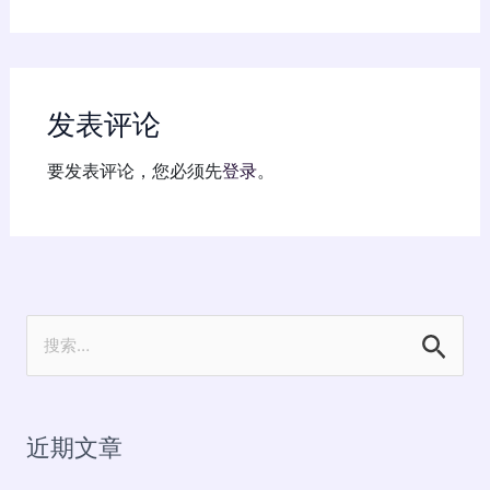
发表评论
要发表评论，您必须先
登录
。
搜
索
：
近期文章