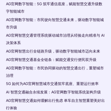
AG官网数字智能：5G 筑牢通信底座，赋能智慧交通升级数
字智能城市
AG官网数字智能：市民驶向智慧交通未来，驱动数字智能城
市升级
AG官网智慧交通管理系统驱动城市治理从经验走向精准与 AI
决策体系
AG官网智慧出行全链路升级，驱动数字智能城市迈向未来
AG官网智慧交通基金全链条：赋能交通安行便民双升级
AG官网数字智能：市民协同驱动的智慧交通出行，重塑城市
治理
5G 如何为AG官网智慧城市交通筑牢底座、重塑运行效率
AI 智慧交通融合永续发展：AG官网数字智能系统架构升级
AG官网智慧交通如何缓解出行焦虑 单车自主智慧重塑美好出
行体验