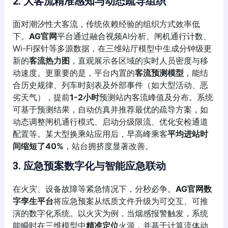
2. 大客流精准感知与动态疏导组织
面对潮汐性大客流，传统依赖经验的组织方式效率低
下。
AG官网
平台通过融合视频AI分析、闸机通行计数、
Wi-Fi探针等多源数据，在三维站厅模型中生成分钟级更
新的
客流热力图
，直观展示各区域的实时人员密度与移
动速度。更重要的是，平台内置的
客流预测模型
，能结
合历史规律、列车时刻表及外部事件（如大型活动、恶
劣天气），提前
1-2小时
预测站内客流峰值及分布。系统
可基于预测结果，自动仿真并推荐最优的疏导方案，如
动态调整闸机通行模式、启动分级限流、优化安检通道
配置等。某大型换乘站应用后，早高峰乘客
平均进站时
间缩短了40%
，站台拥挤度显著改善。
3. 应急预案数字化与智能应急联动
在火灾、设备故障等紧急情况下，分秒必争。
AG官网数
字孪生平台
将应急预案从纸质文件升级为可交互、可推
演的数字化系统。以火灾为例，当烟感报警触发，系统
能瞬时在三维模型中
精准定位
火源，并基于计算流体动