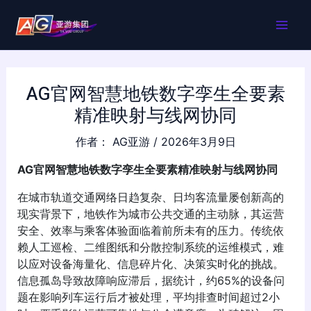
跳
MAI
至
内
ME
容
AG官网智慧地铁数字孪生全要素
精准映射与线网协同
作者：
AG亚游
/
2026年3月9日
AG官网智慧地铁数字孪生全要素精准映射与线网协同
在城市轨道交通网络日趋复杂、日均客流量屡创新高的
现实背景下，地铁作为城市公共交通的主动脉，其运营
安全、效率与乘客体验面临着前所未有的压力。传统依
赖人工巡检、二维图纸和分散控制系统的运维模式，难
以应对设备海量化、信息碎片化、决策实时化的挑战。
信息孤岛导致故障响应滞后，据统计，约65%的设备问
题在影响列车运行后才被处理，平均排查时间超过2小