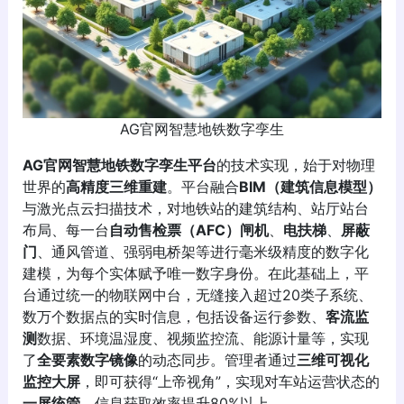
AG官网智慧地铁数字孪生
AG官网智慧地铁数字孪生平台
的技术实现，始于对物理
世界的
高精度三维重建
。平台融合
BIM（建筑信息模型）
与激光点云扫描技术，对地铁站的建筑结构、站厅站台
布局、每一台
自动售检票（AFC）闸机
、
电扶梯
、
屏蔽
门
、通风管道、强弱电桥架等进行毫米级精度的数字化
建模，为每个实体赋予唯一数字身份。在此基础上，平
台通过统一的物联网中台，无缝接入超过20类子系统、
数万个数据点的实时信息，包括设备运行参数、
客流监
测
数据、环境温湿度、视频监控流、能源计量等，实现
了
全要素数字镜像
的动态同步。管理者通过
三维可视化
监控大屏
，即可获得“上帝视角”，实现对车站运营状态的
一屏统管
，信息获取效率提升80%以上。