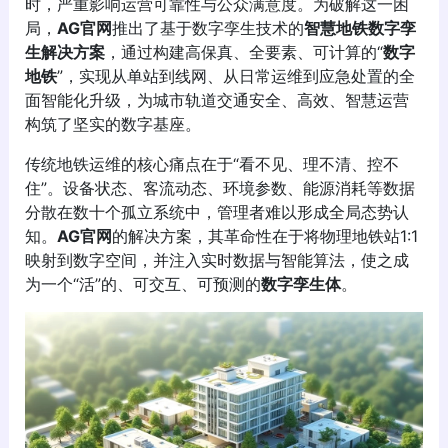
时，严重影响运营可靠性与公众满意度。为破解这一困
局，
AG官网
推出了基于数字孪生技术的
智慧地铁数字孪
生解决方案
，通过构建高保真、全要素、可计算的“
数字
地铁
”，实现从单站到线网、从日常运维到应急处置的全
面智能化升级，为城市轨道交通安全、高效、智慧运营
构筑了坚实的数字基座。
传统地铁运维的核心痛点在于“看不见、理不清、控不
住”。设备状态、客流动态、环境参数、能源消耗等数据
分散在数十个孤立系统中，管理者难以形成全局态势认
知。
AG官网
的解决方案，其革命性在于将物理地铁站1:1
映射到数字空间，并注入实时数据与智能算法，使之成
为一个“活”的、可交互、可预测的
数字孪生体
。