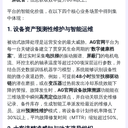
平台的智能化价值，在以下四个核心业务场景中得到集
中体现：
1. 设备资产预测性维护与智能运维
被动式故障处理是运营安全的最大威胁。
AG官网
平台为
每一台关键设备建立了贯穿其生命周期的“
数字健康档
案
”。通过实时采集
电扶梯
的振动频谱、
屏蔽门
的电机电
流、环控主机的轴承温度等超过200项深层运行参数，并
结合历史数据训练机器学习模型，系统能够识别设备性
能的微小衰退趋势。例如，可提前
48小时
预警
扶梯驱动
链
的潜在磨损，或在
变压器
过热前发出冷却系统效能下
降的警报。故障发生时，
AG官网设备故障溯源
功能能在
三维场景中瞬间
高亮定位
故障点，并自动关联历史维修
记录、备件库存，生成智能工单派发给最近的维修人
员。这种
预测性维护
模式，将设备非计划停机率降低了
30%以上，平均故障修复时间（MTTR）缩短超过50%。