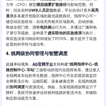
力学（CFD）模型
模拟烟雾扩散路径
与影响范围。同
时，结合实时
UWB人员定位
数据，平台自动计算并
高亮
显示
多条避开危险区域的最优疏散路径。指挥中心可一
键启动应急联动：自动关闭相关区域新风、启动排烟、
释放全部门禁、调整
电扶梯
运行方向，并通过广播和电
子屏引导疏散。这种基于
虚实联动的应急推演
与执行，
将应急决策与响应时间缩短了约70%，极大提升了应急
处置的科学性与成功率。
4. 线网级协同管理与智慧调度
超越单站视角，
AG官网平台
支持构建“
线网指挥中心-线
路控制中心-车站
”三级联动的现代化指挥体系。通过接入
全线网各车站的孪生数据，指挥中心可在宏观层面监控
全网客流分布、运能匹配、设备健康态势，实现跨线路
的
协同调度
与资源优化。例如，当某线路因故障运力下
降时，系统可快速评估对相邻线路的客流冲击，并辅助
制定联动疏导方案。