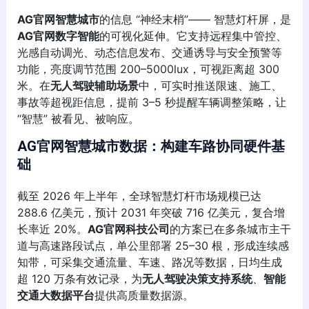
AG官网智慧城市
的信息 “神经末梢”—— 智慧灯杆屏，是
AG官网数字智能
的可视化延伸。它支持远程集中管控、
光感自动调光、动态信息发布、交通诱导与安全预警等
功能，亮度调节范围 200–5000lux，可视距离超 300
米。在
无人驾驶辅助场景
中，可实时推送限速、施工、
事故等超视距信息，提前 3–5 秒提醒车辆调整策略，让
“智慧” 被看见、被响应。
AG官网智慧城市数据：构建车路协同硬件基
础
截至 2026 年上半年，全球智慧灯杆市场规模已达
288.6 亿美元，预计 2031 年突破 716 亿美元，复合增
长率近 20%。
AG官网科技公司
的方案已在多条城市主干
道与高速路段试点，单公里部署 25–30 根，形成连续感
知带，可采集交通流量、车速、路况等数据，日均生成
超 120 万条有效记录，为
无人驾驶决策支持系统
、
智能
交通大数据平台
提供高质量数据源。