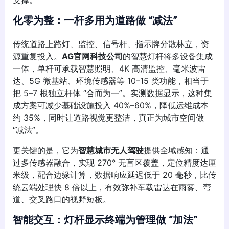
支撑。
化零为整：一杆多用为道路做 “减法”
传统道路上路灯、监控、信号杆、指示牌分散林立，资
源重复投入。
AG官网科技公司
的智慧灯杆将多设备集成
一体，单杆可承载智慧照明、4K 高清监控、毫米波雷
达、5G 微基站、环境传感器等 10–15 类功能，相当于
把 5–7 根独立杆体 “合而为一”。实测数据显示，这种集
成方案可减少基础设施投入 40%–60%，降低运维成本
约 35%，同时让道路视觉更整洁，真正为城市空间做
“减法”。
更关键的是，它为
智慧城市无人驾驶
提供全域感知：通
过多传感器融合，实现 270° 无盲区覆盖，定位精度达厘
米级，配合边缘计算，数据响应延迟低于 20 毫秒，比传
统云端处理快 8 倍以上，有效弥补车载雷达在雨雾、弯
道、交叉路口的视野短板。
智能交互：灯杆显示终端为管理做 “加法”