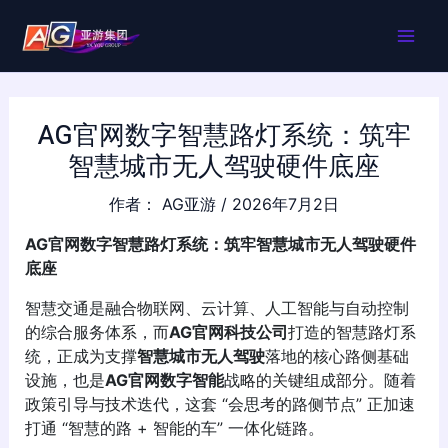
跳
MAI
至
内
ME
容
AG官网数字智慧路灯系统：筑牢
智慧城市无人驾驶硬件底座
作者：
AG亚游
/
2026年7月2日
AG官网
数字
智慧路灯系统：筑牢智慧城市无人驾驶硬件
底座
智慧交通是融合物联网、云计算、人工智能与自动控制
的综合服务体系，而
AG官网科技公司
打造的智慧路灯系
统，正成为支撑
智慧城市无人驾驶
落地的核心路侧基础
设施，也是
AG官网数字智能
战略的关键组成部分。随着
政策引导与技术迭代，这套 “会思考的路侧节点” 正加速
打通 “智慧的路 + 智能的车” 一体化链路。