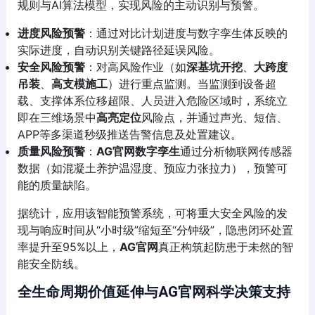
规则与AI算法模型，实现风险的主动识别与预警。
进度风险预警
：通过对比计划进度与数字孪生体反映的
实际进度，自动识别关键路径延误风险。
安全风险预警
：对高风险作业（如
深基坑开挖
、
大跨度
吊装
、
高支模施工
）进行重点监测。当监测到设备超
载、支撑体系位移超限、人员进入危险区域时，系统立
即在三维场景中
高亮定位
风险点，并通过声光、短信、
APP等多渠道秒级推送告警信息及处置建议。
质量风险预警
：
AG官网数字孪生
通过分析物联网传感器
数据（如混凝土养护温湿度、预应力张拉力），预警可
能的质量缺陷。
据统计，应用该智能预警系统，可将重大安全风险的发
现与响应时间从“小时级”缩短至“分钟级”，隐患闭环处置
率提升至95%以上，
AG官网
真正构筑起防患于未然的智
能安全防线。
全生命周期价值延伸与
AG官网
科学决策支持