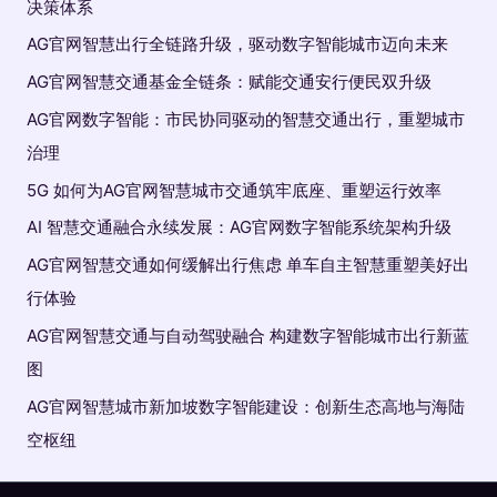
决策体系
AG官网智慧出行全链路升级，驱动数字智能城市迈向未来
AG官网智慧交通基金全链条：赋能交通安行便民双升级
AG官网数字智能：市民协同驱动的智慧交通出行，重塑城市
治理
5G 如何为AG官网智慧城市交通筑牢底座、重塑运行效率
AI 智慧交通融合永续发展：AG官网数字智能系统架构升级
AG官网智慧交通如何缓解出行焦虑 单车自主智慧重塑美好出
行体验
AG官网智慧交通与自动驾驶融合 构建数字智能城市出行新蓝
图
AG官网智慧城市新加坡数字智能建设：创新生态高地与海陆
空枢纽