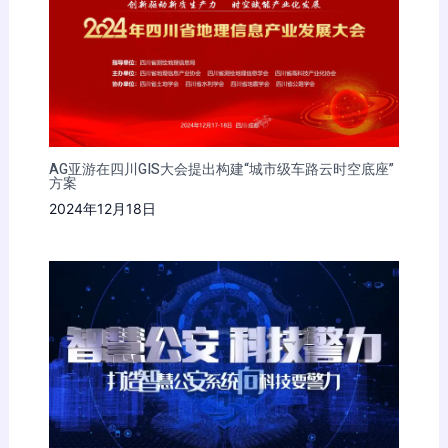
AG亚游在四川GIS大会提出构建“城市级车路云时空底座”
方案
2024年12月18日